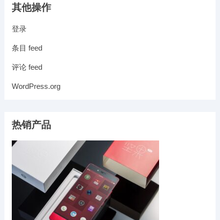
其他操作
登录
条目 feed
评论 feed
WordPress.org
热销产品