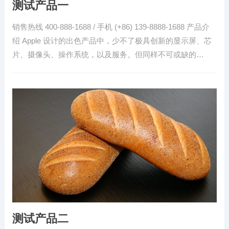
测试产品一
销售热线 400-888-1688 / 手机 (+86) 139-8888-1688 产品介
绍 Apple 设计的出色产品中，少不了极具创新的显示屏、芯
片、摄像头、操作系统，以及服务。但同样不可或缺的…
测试产品二