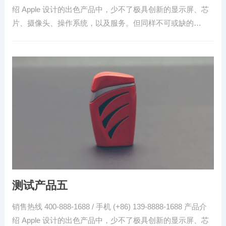
绍 Apple 设计的出色产品中，少不了极具创新的显示屏、芯
片、摄像头、操作系统，以及服务。但同样不可或缺的…
测试产品五
销售热线 400-888-1688 / 手机 (+86) 139-8888-1688 产品介
绍 Apple 设计的出色产品中，少不了极具创新的显示屏、芯