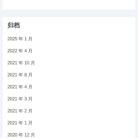
归档
2025 年 1 月
2022 年 4 月
2021 年 10 月
2021 年 8 月
2021 年 4 月
2021 年 3 月
2021 年 2 月
2021 年 1 月
2020 年 12 月