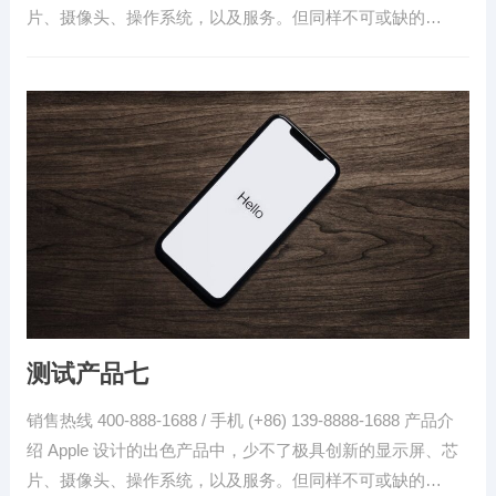
片、摄像头、操作系统，以及服务。但同样不可或缺的…
测试产品七
销售热线 400-888-1688 / 手机 (+86) 139-8888-1688 产品介
绍 Apple 设计的出色产品中，少不了极具创新的显示屏、芯
片、摄像头、操作系统，以及服务。但同样不可或缺的…